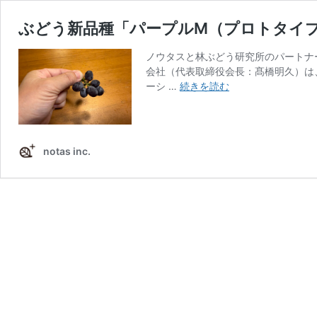
ぶどう新品種「パープルM（プロトタイ
ノウタスと林ぶどう研究所のパートナ
会社（代表取締役会長：髙橋明久）は
ぶ
ーシ …
続きを読む
ど
う
新
品
notas inc.
種
「パ
ー
プ
ル
M（プ
ロ
ト
タ
イ
プ）」