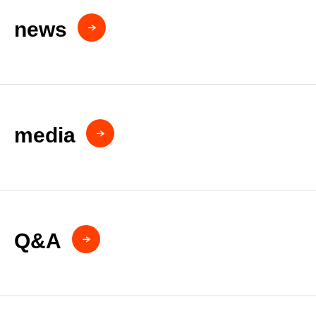
news
media
Q&A