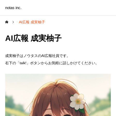
notas inc.
AI広報 成実柚子
AI広報 成実柚子
成実柚子はノウタスのAI広報社員です。
右下の「talk!」ボタンからお気軽に話しかけてください。