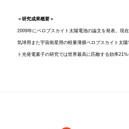
＜研究成果概要＞
2009年にペロブスカイト太陽電池の論文を発表。現
気球用また宇宙衛星用の軽量薄膜ペロブスカイト太陽
ト光発電素子の研究では世界最高に匹敵する効率21%を