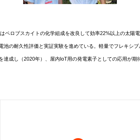
在はペロブスカイトの化学組成を改良して効率22%以上の太陽電
電池の耐久性評価と実証実験を進めている。軽量でフレキシブ
達成し（2020年）、屋内IoT用の発電素子としての応用が期